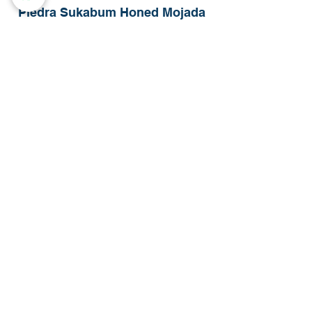
Piedra Sukabum Honed Mojada
Vs Seca
Piedra Andesita Seca Vs Mojada