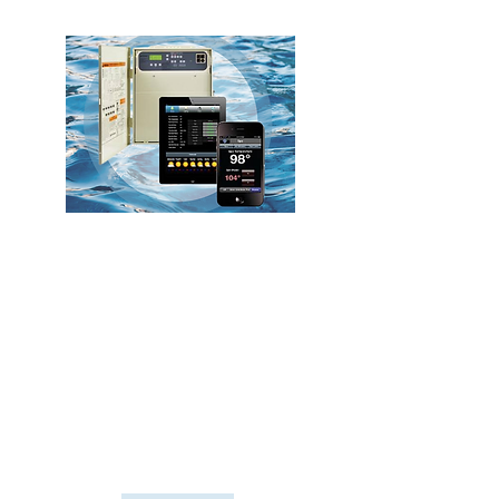
Automatizaciones
Tranquilidad al alcance de tus dedos,
controla tu piscina desde tu celular o
dispositivo móvil, y evita las molestias de
manejar tu piscina manualmente, la
piscina estará lista cuando tu lo estés.
Te ayudamos a seleccionar el sistema de
automatización adecuado, tu solo activa
las funciones de tu piscina cuando sea
necesario y ¡Disfruta!