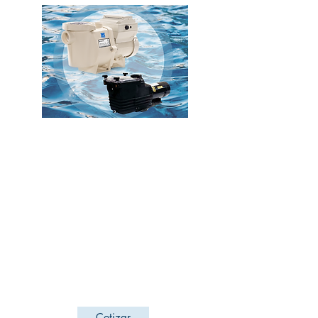
Motobombas
Este equipo, es considerado el corazón
de tu alberca, por lo que debe ser elegido
adecuadamente para lograr el
funcionamiento eficiente de los demás
equipos para así lograr un ahorro de
energía significativo, en QUEENPOOL te
ayudaremos a elegir el mejor sistema de
bombeo, tenemos variedad de marcas
que se ajustarán a tus necesidades y a
las de tu piscina.
Cotizar