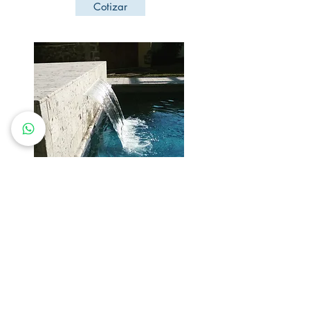
Cotizar
Efectos de agua
Un elemento de elegancia y relajación para
tu alberca, o spa, un efecto de caída y
sonido de agua que les de un toque especial
y distintivo.
Tenemos variedad de efectos como
cascadas, chorros, borbollones... Que
seguramente harán lucir tu alberca como
siempre imaginaste.