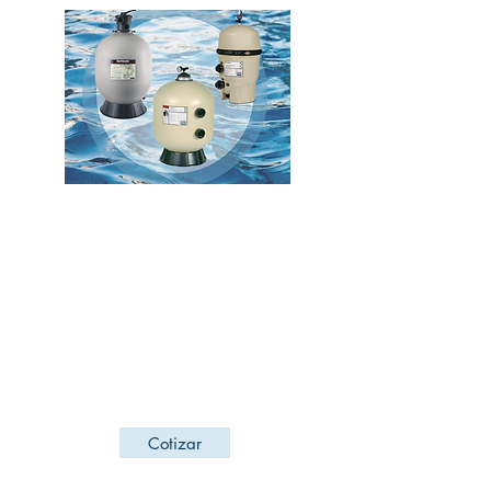
Filtros
Conocemos los cuidados que el agua
requiere para conservar tu alberca, tina o
spa siempre en buen estado.
Es por eso que manejamos una gran
línea de productos como filtros de arena o
de cartucho para su tratamiento y otros
sistemas purificadores.
Cotizar