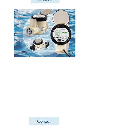
Cloradores
Tecnología inteligente para un agua más
pura y más saludable.
Con este equipo será posible la generación
de cloro a partir de sal, evita el olor a cloro,
ropa desteñida, ardor en los ojos y piel
irritada.
Cotizar