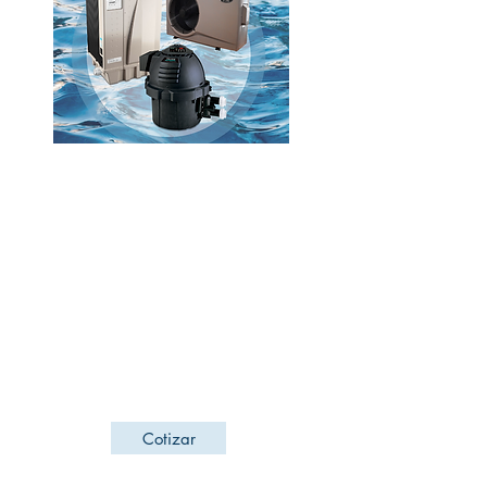
Calentadores para
alberca
Conserva el agua de tu alberca a la
temperatura deseada para disfrutarla al
máximo. Tenemos variedad de equipos para
lograrlo, desde calentadores de gas,
eléctricos, o paneles solares.
Acércate con nosotros para cotizar el
adecuado.
Cotizar