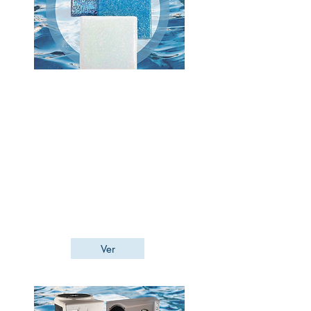
Recubrimientos
Un acento de elegancia para tu alberca,
baño o spa, un recubrimiento que les dé un
toque especial y distintivo.
Te presentamos una gama completa de
mosaico veneciano además de modernos
recubrimientos que seguramente harán lucir
tu alberca como siempre imaginaste.
Ver