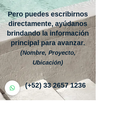
Pero puedes escribirnos
directamente, ayúdanos
brindando la información
principal para avanzar.
(Nombre, Proyecto,
Ubicación)
(+52) 33 2657 1236
proyectos@queenpool
.mx